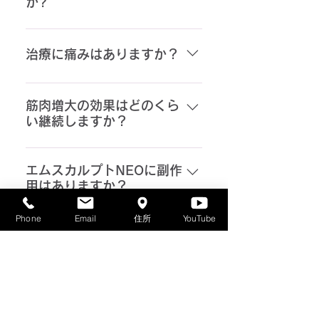
か?
効果が証明されています。
い。
効果実感の時期に関しては個人差
がありますが、通常３・4回目く
治療に痛みはありますか？
らいから効果を感じる方が多いで
す。
通常の運動よりも筋収縮が強いた
め、不快感を伴う場合があります
筋肉増大の効果はどのくら
い継続しますか？
が、ほとんどの方は問題なく受け
ることができます。
MRI、CTや超音波の臨床データで
は、最終治療から3か月後のフォ
エムスカルプトNEOに副作
用はありますか？
ローアップで結果が継続している
ことが確認されています。 エムス
エムスカルプトNEOは、FDAを含
Phone
Email
住所
YouTube
カルプトNEOは新しい技術のた
む世界５カ国で承認取していま
「エムスカルプト」の
め、まだ長期的なデータは発表さ
HIFEMと「エムスカルプ
す。また、数多くの臨床研究と米
れていませんが、エムスカルプト
トNEO」のHIFEM+は、
国特許商標庁で特許技術を19個取
のデータでは1年ほどの持続性が
どう違いますか？
得しており安全性か認められた医
実証されています。
療機器です。
エムスカルプトneoが利用してい