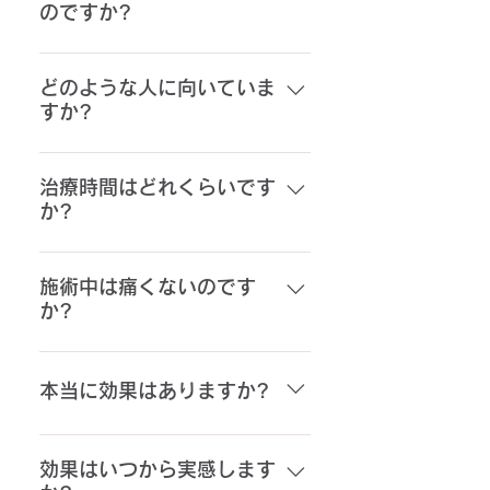
のですか?
エムスカルプトNEOは30分間の
施術で脂肪除去と筋肉形成の効果
どのような人に向いていま
すか?
を同時にもたらす世界初の治療だ
からです。
どなたでも筋肉を増やし、脂肪を
減らすことができます。治療が適
治療時間はどれくらいです
か?
しているかどうかについては、当
院の医師にご確認 ください。
1~2週間に1回、30分間の治療を
計4回推奨しています。 医師と相
施術中は痛くないのです
か?
談した上で、患者様の目標に合わ
せた治療計画を 提案することが可
エムスカルプトNEOの施術中は筋
能です。
トレをしている感覚 があり、施術
本当に効果はありますか?
部位には温かさを感じます。強度
を調整できますので、一人ひとり
エムスカルプト NEOは近年の7つ
に最適な出力エネルギーを医師自
の臨床研究で筋肉強化と脂肪除去
効果はいつから実感します
ら調整しますので、ご安心くださ