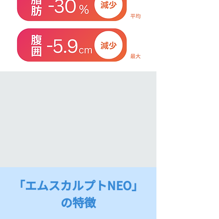
「
エムスカルプトNEO
」
の特徴