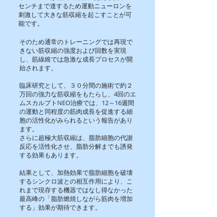
センチまで達するため運動ニューロンを
刺激して大きな筋収縮を起こすことが可
能です。
そのため通常のトレーニングでは再現で
きない筋収縮の強度および回数を実現
し、筋線維では急激な成長プロセスが開
始されます。
臨床研究として、３０分間の施術で約２
万回の強力な筋収縮をもたらし、4回のエ
ムスカルプトNEO治療では、12～16週間
の運動と同程度の筋肉成長を促進する細
胞の活性化がみられるという報告があり
ます。
さらに超極大筋収縮は、脂肪細胞の代謝
反応を活性化させ、脂肪分解までも誘発
する効果もあります。
結果として、加熱効果で脂肪細胞を破壊
するシンクロ波との相互作用により、こ
れまで現存する機器ではなし得なかった
最高峰の「脂肪燃焼しながら筋肉を増加
する」効果が期待できます。