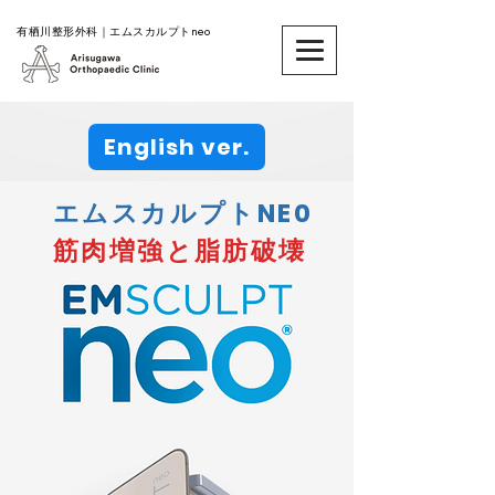
​有栖川整形外科｜エムスカルプトneo
English ver.
​エムスカルプトNE0
筋肉増強と脂肪破壊